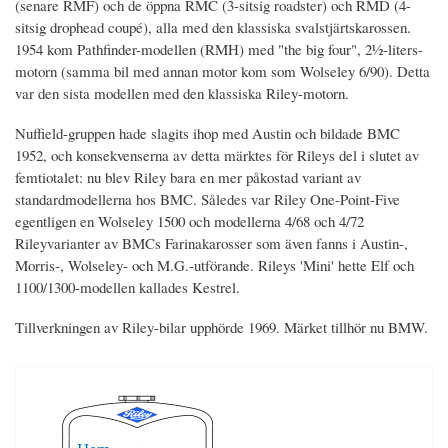
(senare RMF) och de öppna RMC (3-sitsig roadster) och RMD (4-
sitsig drophead coupé), alla med den klassiska svalstjärtskarossen.
1954 kom Pathfinder-modellen (RMH) med "the big four", 2½-liters-
motorn (samma bil med annan motor kom som Wolseley 6/90). Detta
var den sista modellen med den klassiska Riley-motorn.
Nuffield-gruppen hade slagits ihop med Austin och bildade BMC
1952, och konsekvenserna av detta märktes för Rileys del i slutet av
femtiotalet: nu blev Riley bara en mer påkostad variant av
standardmodellerna hos BMC. Således var Riley One-Point-Five
egentligen en Wolseley 1500 och modellerna 4/68 och 4/72
Rileyvarianter av BMCs Farinakarosser som även fanns i Austin-,
Morris-, Wolseley- och M.G.-utförande. Rileys 'Mini' hette Elf och
1100/1300-modellen kallades Kestrel.
Tillverkningen av Riley-bilar upphörde 1969. Märket tillhör nu BMW.