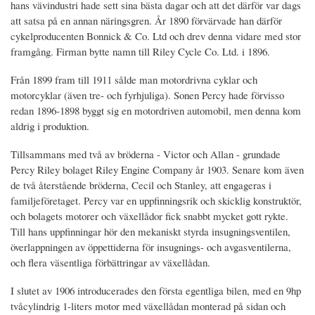
hans vävindustri hade sett sina bästa dagar och att det därför var dags
att satsa på en annan näringsgren. År 1890 förvärvade han därför
cykelproducenten Bonnick & Co. Ltd och drev denna vidare med stor
framgång. Firman bytte namn till Riley Cycle Co. Ltd. i 1896.
Från 1899 fram till 1911 sålde man motordrivna cyklar och
motorcyklar (även tre- och fyrhjuliga). Sonen Percy hade förvisso
redan 1896-1898 byggt sig en motordriven automobil, men denna kom
aldrig i produktion.
Tillsammans med två av bröderna - Victor och Allan - grundade
Percy Riley bolaget Riley Engine Company år 1903. Senare kom även
de två återstående bröderna, Cecil och Stanley, att engageras i
familjeföretaget. Percy var en uppfinningsrik och skicklig konstruktör,
och bolagets motorer och växellådor fick snabbt mycket gott rykte.
Till hans uppfinningar hör den mekaniskt styrda insugningsventilen,
överlappningen av öppettiderna för insugnings- och avgasventilerna,
och flera väsentliga förbättringar av växellådan.
I slutet av 1906 introducerades den första egentliga bilen, med en 9hp
tvåcylindrig 1-liters motor med växellådan monterad på sidan och