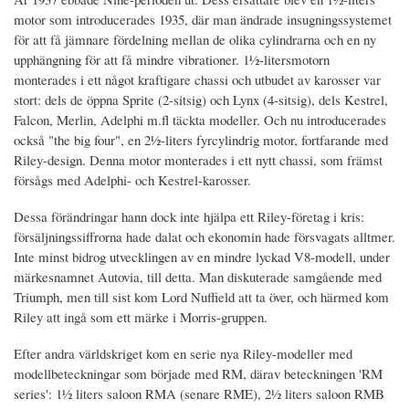
motor som introducerades 1935, där man ändrade insugningssystemet
för att få jämnare fördelning mellan de olika cylindrarna och en ny
upphängning för att få mindre vibrationer. 1½-litersmotorn
monterades i ett något kraftigare chassi och utbudet av karosser var
stort: dels de öppna Sprite (2-sitsig) och Lynx (4-sitsig), dels Kestrel,
Falcon, Merlin, Adelphi m.fl täckta modeller. Och nu introducerades
också "the big four", en 2½-liters fyrcylindrig motor, fortfarande med
Riley-design. Denna motor monterades i ett nytt chassi, som främst
försågs med Adelphi- och Kestrel-karosser.
Dessa förändringar hann dock inte hjälpa ett Riley-företag i kris:
försäljningssiffrorna hade dalat och ekonomin hade försvagats alltmer.
Inte minst bidrog utvecklingen av en mindre lyckad V8-modell, under
märkesnamnet Autovia, till detta. Man diskuterade samgående med
Triumph, men till sist kom Lord Nuffield att ta över, och härmed kom
Riley att ingå som ett märke i Morris-gruppen.
Efter andra världskriget kom en serie nya Riley-modeller med
modellbeteckningar som började med RM, därav beteckningen 'RM
series': 1½ liters saloon RMA (senare RME), 2½ liters saloon RMB