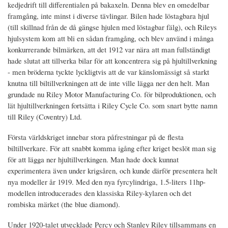
kedjedrift till differentialen på bakaxeln. Denna blev en omedelbar
framgång, inte minst i diverse tävlingar. Bilen hade löstagbara hjul
(till skillnad från de då gängse hjulen med löstagbar fälg), och Rileys
hjulsystem kom att bli en sådan framgång, och blev använd i många
konkurrerande bilmärken, att det 1912 var nära att man fullständigt
hade slutat att tillverka bilar för att koncentrera sig på hjultillverkning
- men bröderna tyckte lyckligtvis att de var känslomässigt så starkt
knutna till biltillverkningen att de inte ville lägga ner den helt. Man
grundade nu Riley Motor Manufacturing Co. för bilproduktionen, och
lät hjultillverkningen fortsätta i Riley Cycle Co. som snart bytte namn
till Riley (Coventry) Ltd.
Första världskriget innebar stora påfrestningar på de flesta
biltillverkare. För att snabbt komma igång efter kriget beslöt man sig
för att lägga ner hjultillverkingen. Man hade dock kunnat
experimentera även under krigsåren, och kunde därför presentera helt
nya modeller år 1919. Med den nya fyrcylindriga, 1.5-liters 11hp-
modellen introducerades den klassiska Riley-kylaren och det
rombiska märket (the blue diamond).
Under 1920-talet utvecklade Percy och Stanley Riley tillsammans en