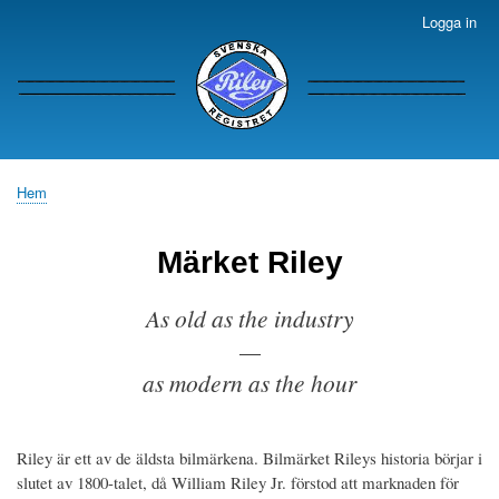
Hoppa
Logga in
Meny
till
för
huvudinnehåll
användarkonto
Hem
Länkstig
Märket Riley
As old as the industry
—
as modern as the hour
Riley är ett av de äldsta bilmärkena. Bilmärket Rileys historia börjar i
slutet av 1800-talet, då William Riley Jr. förstod att marknaden för