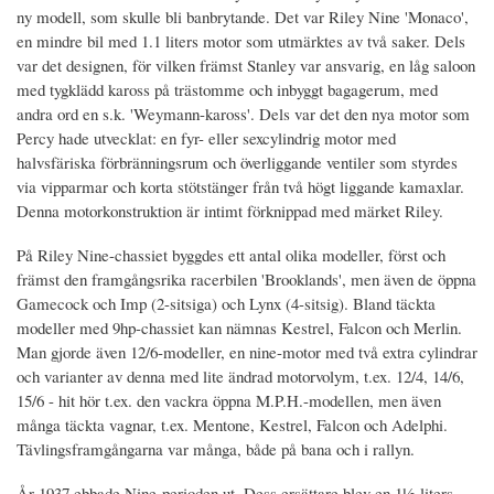
ny modell, som skulle bli banbrytande. Det var Riley Nine 'Monaco',
en mindre bil med 1.1 liters motor som utmärktes av två saker. Dels
var det designen, för vilken främst Stanley var ansvarig, en låg saloon
med tygklädd kaross på trästomme och inbyggt bagagerum, med
andra ord en s.k. 'Weymann-kaross'. Dels var det den nya motor som
Percy hade utvecklat: en fyr- eller sexcylindrig motor med
halvsfäriska förbränningsrum och överliggande ventiler som styrdes
via vipparmar och korta stötstänger från två högt liggande kamaxlar.
Denna motorkonstruktion är intimt förknippad med märket Riley.
På Riley Nine-chassiet byggdes ett antal olika modeller, först och
främst den framgångsrika racerbilen 'Brooklands', men även de öppna
Gamecock och Imp (2-sitsiga) och Lynx (4-sitsig). Bland täckta
modeller med 9hp-chassiet kan nämnas Kestrel, Falcon och Merlin.
Man gjorde även 12/6-modeller, en nine-motor med två extra cylindrar
och varianter av denna med lite ändrad motorvolym, t.ex. 12/4, 14/6,
15/6 - hit hör t.ex. den vackra öppna M.P.H.-modellen, men även
många täckta vagnar, t.ex. Mentone, Kestrel, Falcon och Adelphi.
Tävlingsframgångarna var många, både på bana och i rallyn.
År 1937 ebbade Nine-perioden ut. Dess ersättare blev en 1½-liters